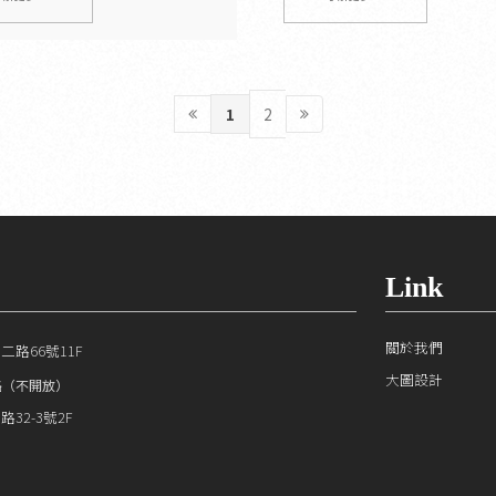
1
2
Link
關於我們
路66號11F
大圖設計
路（不開放）
32-3號2F