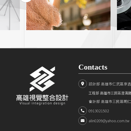
Contacts
設計部 高雄市仁武區京吉二
工程部 高雄市三民區澄清
會計部 高雄市三民區明仁路
0913021502
alin0209@yahoo.com.tw