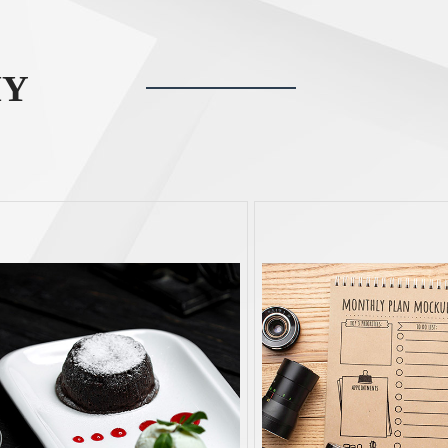
HY
商業攝影
目錄拍
mmercial Photography
Catalog sh